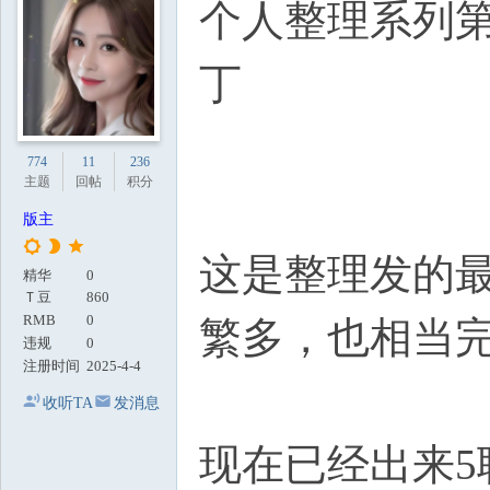
个人整理系列第
地
丁
774
11
236
主题
回帖
积分
版主
这是整理发的
精华
0
Ｔ豆
860
RMB
0
繁多，也相当
违规
0
注册时间
2025-4-4
收听TA
发消息
现在已经出来5