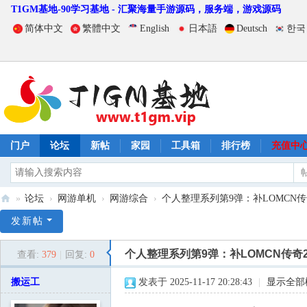
T1GM基地-90学习基地 - 汇聚海量手游源码，服务端，游戏源码
简体中文
繁體中文
English
日本語
Deutsch
한국
门户
论坛
新帖
家园
工具箱
排行榜
充值中
»
论坛
›
网游单机
›
网游综合
›
个人整理系列第9弹：补LOMCN传奇
T
发新帖
1
个人整理系列第9弹：补LOMCN传奇
查看:
379
|
回复:
0
G
M
搬运工
发表于 2025-11-17 20:28:43
|
显示全部
基