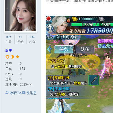
唯美仙侠手游【新剑侠情缘龙雀神域剑侠
地
802
11
244
主题
回帖
积分
版主
精华
0
Ｔ豆
872
RMB
0
违规
0
注册时间
2025-4-4
收听TA
发消息