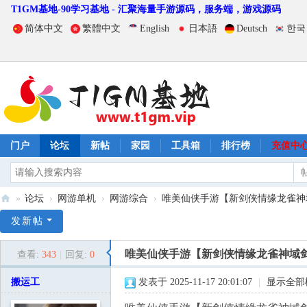
T1GM基地-90学习基地 - 汇聚海量手游源码，服务端，游戏源码
简体中文
繁體中文
English
日本語
Deutsch
한국
门户
论坛
新帖
家园
工具箱
排行榜
充值中
»
论坛
›
网游单机
›
网游综合
›
唯美仙侠手游【新剑侠情缘龙雀神域剑侠
T
发新帖
1
唯美仙侠手游【新剑侠情缘龙雀神域剑侠
查看:
343
|
回复:
0
G
M
搬运工
发表于 2025-11-17 20:01:07
|
显示全部
基