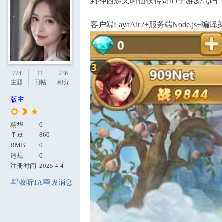
封神西游又叫仙侠传奇h5手游源代码
地
客户端LayaAir2+服务端Node.js+编
774
11
236
主题
回帖
积分
版主
精华
0
Ｔ豆
860
RMB
0
违规
0
注册时间
2025-4-4
收听TA
发消息