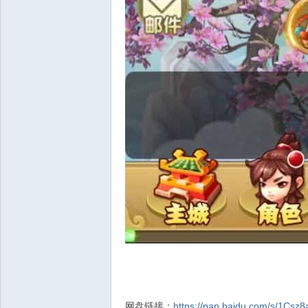
网盘链接：
https://pan.baidu.com/s/1C