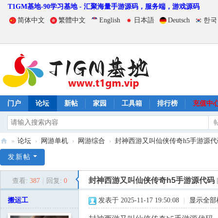
T1GM基地-90学习基地 - 汇聚海量手游源码，服务端，游戏源码
简体中文
繁體中文
English
日本語
Deutsch
한국
门户
论坛
新帖
家园
工具箱
排行榜
充值中
»
论坛
›
网游单机
›
网游综合
›
封神西游又叫仙侠传奇h5手游源代
T
发新帖
1
封神西游又叫仙侠传奇h5手游源代码
查看:
387
|
回复:
0
G
M
搬运工
发表于 2025-11-17 19:50:08
|
显示全部
基