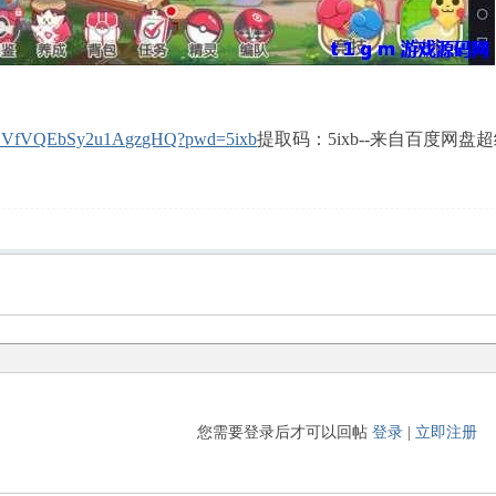
V0_OVfVQEbSy2u1AgzgHQ?pwd=5ixb
提取码：5ixb--来自百度网盘
您需要登录后才可以回帖
登录
|
立即注册