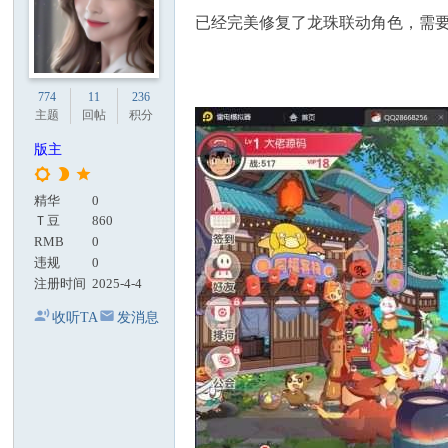
已经完美修复了龙珠联动角色，需要
774
11
236
主题
回帖
积分
版主
精华
0
Ｔ豆
860
RMB
0
违规
0
注册时间
2025-4-4
收听TA
发消息