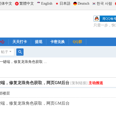
简体中文
繁體中文
English
日本語
Deutsch
한국 사람
只需一步，快
中心
天天打卡
提现
卡密兑换
QQ群
帖子
搜
键端，修复龙珠角色获取 ...
索
键端，修复龙珠角色获取，网页GM后台
[复制链接]
主动推送
部楼层
键端，修复龙珠角色获取，网页GM后台