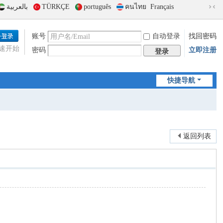
بالعربية
TÜRKÇE
português
คนไทย
Français
切
换
到
账号
自动登录
找回密码
窄
速开始
密码
立即注册
版
登录
快捷导航
返回列表