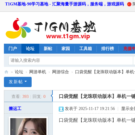
T1GM基地-90学习基地 - 汇聚海量手游源码，服务端，游戏源码
门户
论坛
新帖
家园
工具箱
排行榜
充值
»
论坛
›
网游单机
›
网游综合
›
口袋觉醒【龙珠联动版本】单机一
T
发新帖
1
口袋觉醒【龙珠联动版本】单机一
查看:
393
|
回复:
0
G
M
搬运工
发表于 2025-11-17 19:21:56
|
显示全
基
口袋觉醒【龙珠联动版本】单机一
地