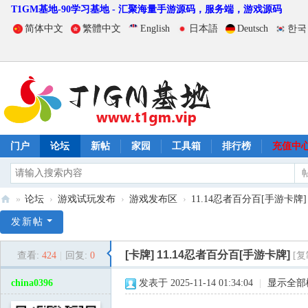
T1GM基地-90学习基地 - 汇聚海量手游源码，服务端，游戏源码
简体中文
繁體中文
English
日本語
Deutsch
한국
门户
论坛
新帖
家园
工具箱
排行榜
充值中
»
论坛
›
游戏试玩发布
›
游戏发布区
›
11.14忍者百分百[手游卡牌]
T
发新帖
1
[卡牌]
11.14忍者百分百[手游卡牌]
查看:
424
|
回复:
0
[复
G
M
china0396
发表于 2025-11-14 01:34:04
|
显示全部
基