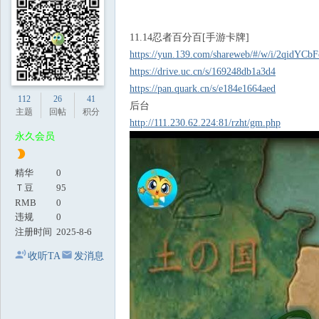
地
11.14忍者百分百[手游卡牌]
https://yun.139.com/shareweb/#/w/i/2qidYCbF
https://drive.uc.cn/s/169248db1a3d4
https://pan.quark.cn/s/e184e1664aed
112
26
41
后台
主题
回帖
积分
http://111.230.62.224:81/rzht/gm.php
永久会员
精华
0
Ｔ豆
95
RMB
0
违规
0
注册时间
2025-8-6
收听TA
发消息