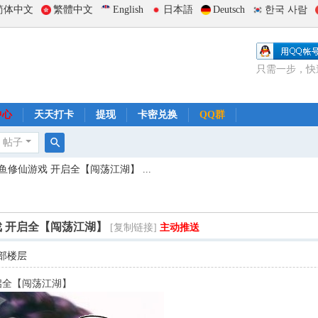
简体中文
繁體中文
English
日本語
Deutsch
한국 사람
只需一步，快
中心
天天打卡
提现
卡密兑换
QQ群
帖子
搜
修仙游戏 开启全【闯荡江湖】 ...
索
 开启全【闯荡江湖】
[复制链接]
主动推送
部楼层
启全【闯荡江湖】