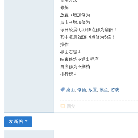
修炼
放置→增加修为
点击→增加修为
每日凌晨0点到6点修为翻倍！
其中凌晨2点到4点修为5倍！
操作
界面右键↓
结束修炼→退出程序
自废修为→删档
排行榜↓
桌面
,
修仙
,
放置
,
摸鱼
,
游戏
回复
发新帖