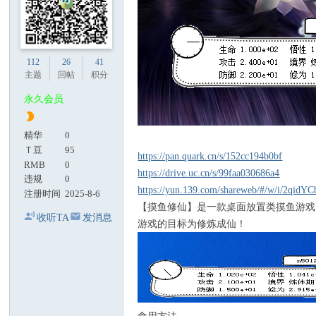
112
26
41
主题
回帖
积分
永久会员
精华
0
Ｔ豆
95
https://pan.quark.cn/s/152cc194b0bf
RMB
0
https://drive.uc.cn/s/99faa030686a4
违规
0
https://yun.139.com/shareweb/#/w/i/2qidY
注册时间
2025-8-6
【摸鱼修仙】是一款桌面放置类摸鱼游戏
收听TA
发消息
游戏的目标为修炼成仙！
食用方法