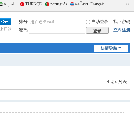
بالعربية
TÜRKÇE
português
คนไทย
Français
切
换
到
账号
自动登录
找回密码
窄
速开始
密码
立即注册
版
登录
快捷导航
返回列表