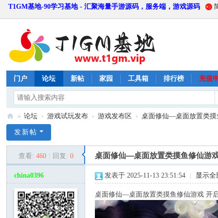
T1GM基地-90学习基地 - 汇聚海量手游源码，服务端，游戏源码
门户
论坛
新帖
家园
工具箱
排行榜
充值
»
论坛
›
游戏试玩发布
›
游戏发布区
›
桌面修仙—桌面放置类摸鱼
T
发新帖
1
桌面修仙—桌面放置类摸鱼修仙游戏
查看:
460
|
回复:
0
G
M
china0396
发表于 2025-11-13 23:51:54
|
显示全
基
桌面修仙—桌面放置类摸鱼修仙游戏 开
地