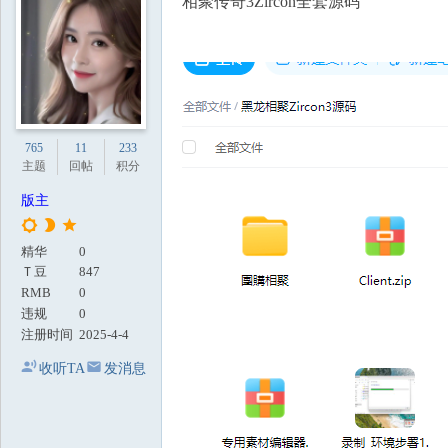
相聚传奇3Zircon全套源码
地
765
11
233
主题
回帖
积分
版主
精华
0
Ｔ豆
847
RMB
0
违规
0
注册时间
2025-4-4
收听TA
发消息