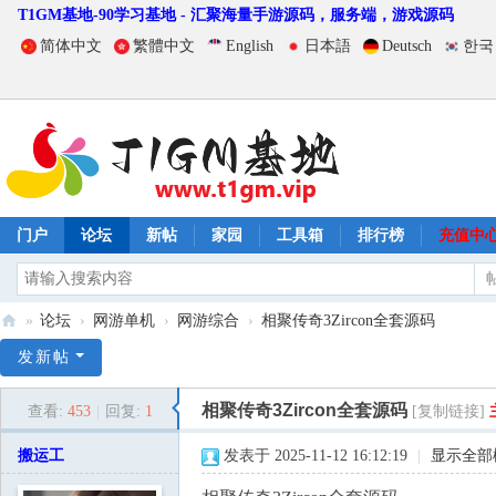
T1GM基地-90学习基地 - 汇聚海量手游源码，服务端，游戏源码
简体中文
繁體中文
English
日本語
Deutsch
한국
门户
论坛
新帖
家园
工具箱
排行榜
充值中
»
论坛
›
网游单机
›
网游综合
›
相聚传奇3Zircon全套源码
T
发新帖
1
相聚传奇3Zircon全套源码
查看:
453
|
回复:
1
[复制链接]
G
M
搬运工
发表于 2025-11-12 16:12:19
|
显示全部
基