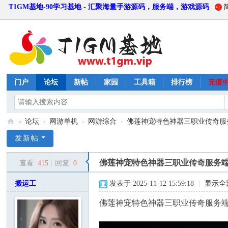
T1GM基地-90学习基地 - 汇聚海量手游源码，服务端，游戏源码
门户
论坛
新帖
家园
工具箱
排行榜
充值
»
论坛
›
网游单机
›
网游综合
›
佛莲神宠特色神器三职业传奇服务端
T
发新帖
1
佛莲神宠特色神器三职业传奇服务端-
查看:
415
|
回复:
0
G
M
搬运工
发表于 2025-11-12 15:59:18
|
显示全
基
佛莲神宠特色神器三职业传奇服务端-
地