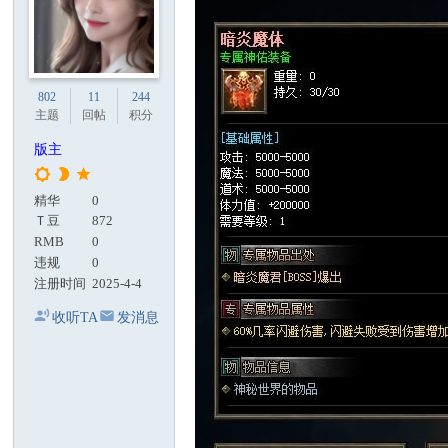
802
11
244
主题
回帖
积分
版主
精华
0
Ｔ豆
872
RMB
0
违规
0
注册时间
2025-4-4
收听TA
发消息