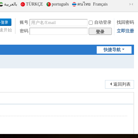
بالعربية
TÜRKÇE
português
คนไทย
Français
切
换
到
账号
自动登录
找回密码
窄
速开始
密码
立即注册
版
登录
快捷导航
返回列表