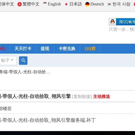
简体中文
繁體中文
English
日本語
Deutsch
한국 사람
只需一步，快
中心
天天打卡
提现
卡密兑换
QQ群
帖子
搜
-带假人-光柱-自动拾 ...
索
带假人-光柱-自动拾取_翎风引擎
[复制链接]
主动推送
部楼层
带假人-光柱-自动拾取_翎风引擎服务端,补丁