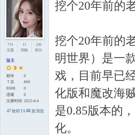
挖个20年前的老
地
挖个20年前的老坟
774
11
236
主题
回帖
积分
明世界）是一款
版主
戏，目前早已
精华
0
Ｔ豆
860
RMB
0
化版和魔改海
违规
0
注册时间
2025-4-4
是0.85版本的
收听TA
发消息
化。