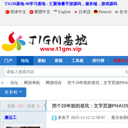
T1GM基地-90学习基地 - 汇聚海量手游源码，服务端，游戏源码
简体中文
繁體中文
English
日本語
Deutsch
한국
门户
论坛
新帖
家园
工具箱
排行榜
充值中
»
论坛
›
网游单机
›
网游综合
›
挖个20年前的老坑：文字页游PHAOS 0
T
发新帖
1
挖个20年前的老坑：文字页游PHAOS 0
查看:
335
|
回复:
0
G
M
搬运工
发表于 2025-11-12 12:58:07
|
显示全部
基