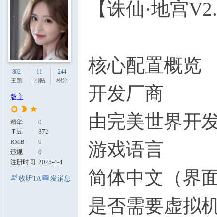
【诛仙·地宫V2
地
核心配置概览
802
11
244
主题
回帖
积分
开发厂商
版主
由完美世界开
精华
0
Ｔ豆
872
RMB
0
游戏语言
违规
0
注册时间
2025-4-4
简体中文（界
收听TA
发消息
是否需要虚拟