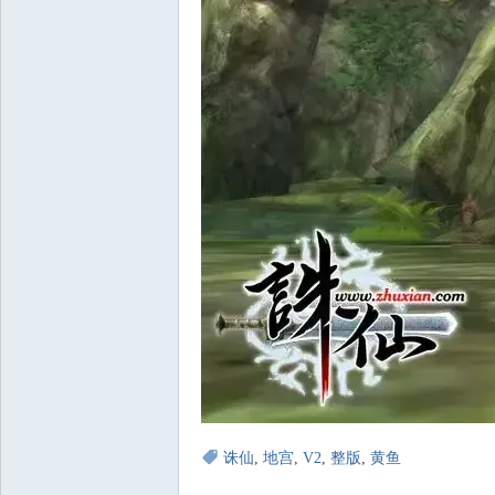
诛仙
,
地宫
,
V2
,
整版
,
黄鱼