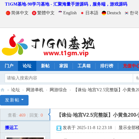
T1GM基地-90学习基地 - 汇聚海量手游源码，服务端，游戏源码
简体中文
繁體中文
English
日本語
Deutsch
한국
门户
论坛
新帖
家园
工具箱
排行榜
充值中
»
论坛
›
网游单机
›
网游综合
›
【诛仙·地宫V2.5完整版】小黄鱼20
T
发新帖
1
【诛仙·地宫V2.5完整版】小黄鱼20
查看:
469
|
回复:
0
G
M
搬运工
发表于 2025-11-8 12:23:18
|
显示全部
基