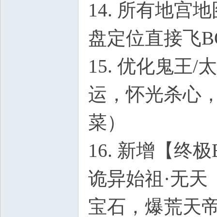
14. 所有地
盘定位直接飞BO
15. 优化鬼
运，怀光杀心，
菜）
16. 新增【终
诡异始祖·无天
宝石，爆荒天