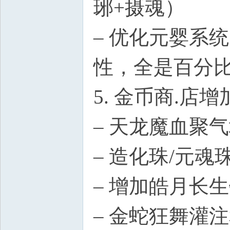
琊+摄魂）
– 优化元婴系
性，全是百分
5. 金币商.
– 天龙魔血聚
– 造化珠/元魂
– 增加皓月长
– 金蛇狂舞灌