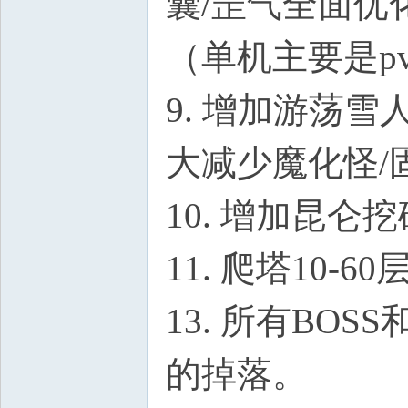
囊/罡气全面优
（单机主要是pve
9. 增加游荡雪
大减少魔化怪/
10. 增加昆仑
11. 爬塔10
13. 所有B
的掉落。