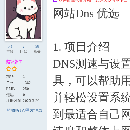
购买前注意看介绍，资源失效请点下面【
地
网站Dns 优选
1. 项目介绍
141
2
96
主题
回帖
积分
DNS测速与设
超级版主
具，可以帮助用
精华
1
Ｔ豆
1382
RMB
250
并轻松设置系统
违规
0
注册时间
2025-3-26
到最适合自己网
收听TA
发消息