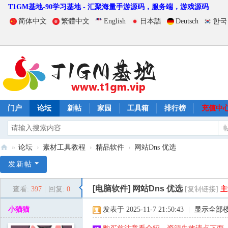
T1GM基地-90学习基地 - 汇聚海量手游源码，服务端，游戏源码
简体中文
繁體中文
English
日本語
Deutsch
한국
门户
论坛
新帖
家园
工具箱
排行榜
充值中
»
论坛
›
素材工具教程
›
精品软件
›
网站Dns 优选
T
发新帖
1
[电脑软件]
网站Dns 优选
查看:
397
|
回复:
0
[复制链接]
主
G
M
小猫猫
发表于 2025-11-7 21:50:43
|
显示全部
基