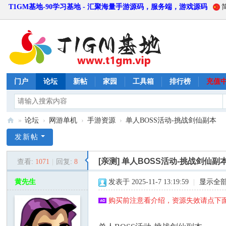
T1GM基地-90学习基地 - 汇聚海量手游源码，服务端，游戏源码
门户
论坛
新帖
家园
工具箱
排行榜
充值
»
论坛
›
网游单机
›
手游资源
›
单人BOSS活动-挑战剑仙副本
T
发新帖
1
[亲测]
单人BOSS活动-挑战剑仙副
查看:
1071
|
回复:
8
G
M
黄先生
发表于 2025-11-7 13:19:59
|
显示全
基
购买前注意看介绍，资源失效请点下面
地