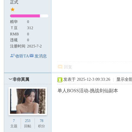
正式
精华
0
Ｔ豆
312
RMB
0
违规
0
注册时间
2025-7-2
收听TA
发消息
回复
︶非你莫属
发表于 2025-12-3 09:33:26
|
显示全
单人BOSS活动-挑战剑仙副本
7
253
78
主题
回帖
积分