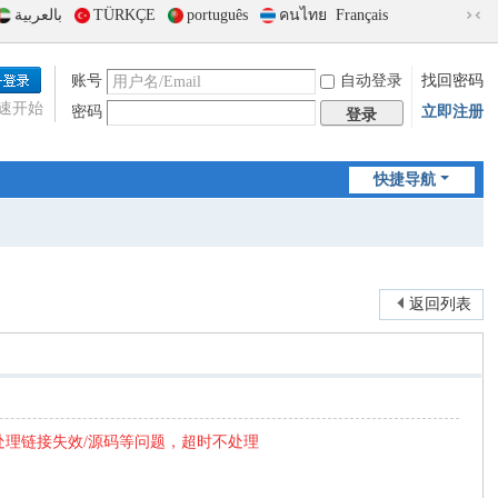
بالعربية
TÜRKÇE
português
คนไทย
Français
切
换
到
账号
自动登录
找回密码
窄
速开始
密码
立即注册
版
登录
快捷导航
返回列表
处理链接失效/源码等问题，超时不处理