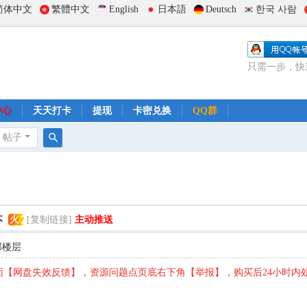
简体中文
繁體中文
English
日本語
Deutsch
한국 사람
只需一步，快
中心
天天打卡
提现
卡密兑换
QQ群
帖子
搜
索
本
火
[复制链接]
主动推送
部楼层
【网盘失效反馈】，资源问题点页底右下角【举报】，购买后24小时内