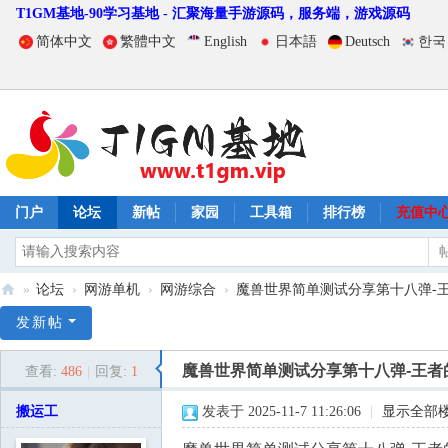
T1GM基地-90学习基地 - 汇聚海量手游源码，服务端，游戏源码
简体中文
繁體中文
English
日本語
Deutsch
한국
门户
论坛
新帖
家园
工具箱
排行榜
充值中
»
论坛
›
网游单机
›
网游综合
›
魔兽世界简单测试分享第十八弹-王者
T
发新帖
1
魔兽世界简单测试分享第十八弹-王者
查看:
486
|
回复:
1
G
M
搬运工
发表于 2025-11-7 11:26:06
|
显示全部
基