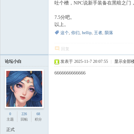
吐个槽，NPC说新手装备在黑暗之门
7.5分吧。
以上。
这个
,
你们
,
hellip
,
王者
,
陨落
回复
论坛小白
发表于 2025-11-7 20:07:55
|
显示全部
6666666666666
0
226
68
主题
回帖
积分
正式