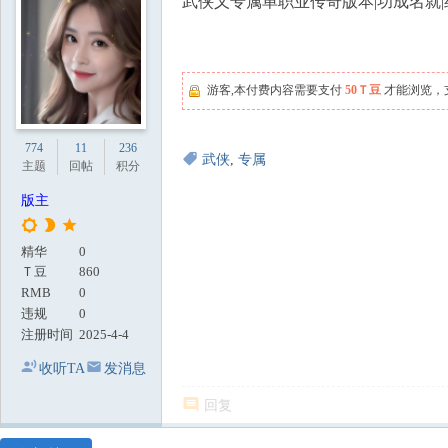
武侠乂专属单职业传奇版本|功成名就|
地
游客,本付费内容需要支付
50Ｔ豆
才能浏览，
774
11
236
武侠
,
专属
主题
回帖
积分
版主
精华
0
Ｔ豆
860
RMB
0
违规
0
注册时间
2025-4-4
收听TA
发消息
回复