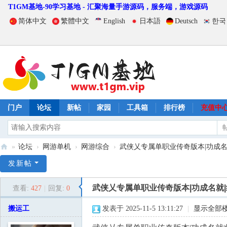
T1GM基地-90学习基地 - 汇聚海量手游源码，服务端，游戏源码
简体中文
繁體中文
English
日本語
Deutsch
한국
门户
论坛
新帖
家园
工具箱
排行榜
充值中
»
论坛
›
网游单机
›
网游综合
›
武侠乂专属单职业传奇版本|功成名就|
T
发新帖
1
武侠乂专属单职业传奇版本|功成名就|
查看:
427
|
回复:
0
G
M
搬运工
发表于 2025-11-5 13:11:27
|
显示全部
基