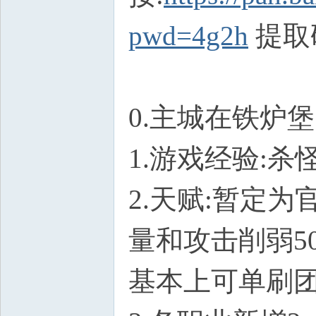
pwd=4g2h
提取码
0.主城在铁炉堡
1.游戏经验:杀
2.天赋:暂定
量和攻击削弱5
基本上可单刷