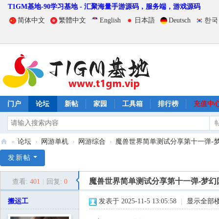
T1GM基地-90学习基地 - 汇聚海量手游源码，服务端，游戏源码
简体中文
繁體中文
English
日本語
Deutsch
한국
门户
论坛
新帖
家园
工具箱
排行榜
充值中
»
论坛
›
网游单机
›
网游综合
›
魔兽世界简单测试分享第十一弹-梦幻
T
发新帖
1
魔兽世界简单测试分享第十一弹-梦幻
查看:
401
|
回复:
0
G
M
搬运工
发表于 2025-11-5 13:05:58
|
显示全部
基