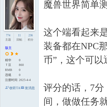
魔兽世界简单测
地
这个端看起来是
774
11
236
主题
回帖
积分
装备都在NPC
版主
币”，这个可以
精华
0
Ｔ豆
860
RMB
0
违规
0
注册时间
2025-4-4
评分的话，7
收听TA
发消息
间，做做任务就