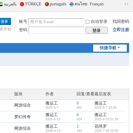
بالعربية
TÜRKÇE
português
คนไทย
Français
切
换
到
账号
自动登录
找回密码
窄
速开始
密码
立即注册
版
登录
快捷导航
版块
作者
回复/查看
最后发表
搬运工
0
搬运工
网游综合
2025-5-7
691
2025-5-7 20:26
搬运工
0
搬运工
梦幻传奇
2025-6-23
624
2025-6-23 21:39
搬运工
2
花绮罗
网游综合
2026-4-14
344
2026-7-30 16:05