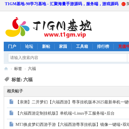
T1GM基地-90学习基地 - 汇聚海量手游源码，服务端，游戏源码
门户
论坛
新帖
家园
工具箱
排行榜
充值
›
标签
›
六福
T
标签: 六福
1
相关帖子
G
M
【亲测】二开梦幻【六福西游】尊享挂机版本2025最新单机一键
基
【六福西游定制挂机版】单机端+Linux手工服务端+后台
地
MT3换皮梦幻西游手游【六福西游尊享挂机版】镜像一键端+双