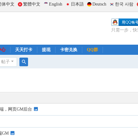
简体中文
繁體中文
English
日本語
Deutsch
한국 사람
只需一步，快
中心
天天打卡
提现
卡密兑换
QQ群
帖子
搜
索
端，网页GM后台
端GM