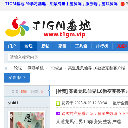
T1GM基地-90学习基地 - 汇聚海量手游源码，服务端，游戏源码
门户
论坛
新帖
家园
工具箱
排行榜
充值
»
论坛
›
网游单机
›
PC端游
›
某道龙凤仙界1.6微变完整客户端
T
发新帖
1
[付费]
某道龙凤仙界1.6微变完整客
查看:
896
|
回复:
5
G
M
yishi1
发表于 2025-9-20 12:30:34
|
显示全
基
购买前注意看介绍，资源失效请点下面
地
某道龙凤仙界1.6微变完整客户端