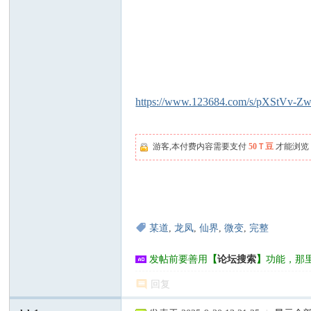
https://www.123684.com/s/pXStVv-
游客,本付费内容需要支付
50Ｔ豆
才能浏览
某道
,
龙凤
,
仙界
,
微变
,
完整
发帖前要善用
【
论坛搜索
】
功能，那
回复