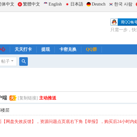
简体中文
繁體中文
English
日本語
Deutsch
한국 사람
只需一步，快
中心
天天打卡
提现
卡密兑换
QQ群
帖子
搜
索
户端
火
[复制链接]
主动推送
部楼层
【网盘失效反馈】，资源问题点页底右下角【举报】，购买后24小时内