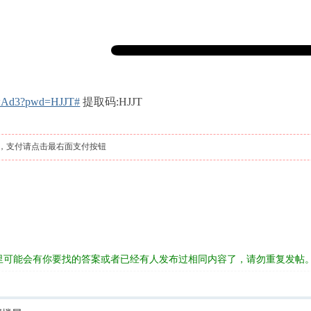
ZwAd3?pwd=HJJT#
提取码:HJJT
，支付请点击最右面支付按钮
里可能会有你要找的答案或者已经有人发布过相同内容了，请勿重复发帖