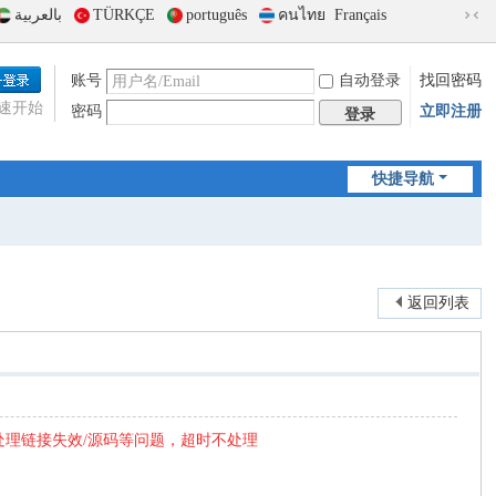
بالعربية
TÜRKÇE
português
คนไทย
Français
切
换
到
账号
自动登录
找回密码
窄
速开始
密码
立即注册
版
登录
快捷导航
返回列表
处理链接失效/源码等问题，超时不处理