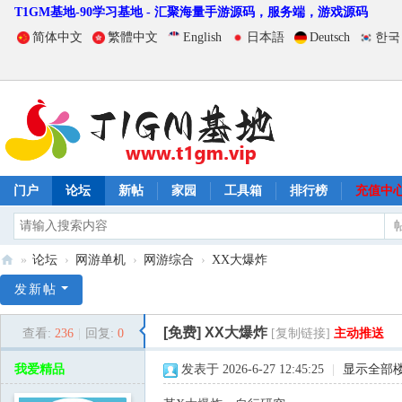
T1GM基地-90学习基地 - 汇聚海量手游源码，服务端，游戏源码
简体中文
繁體中文
English
日本語
Deutsch
한국
门户
论坛
新帖
家园
工具箱
排行榜
充值中
»
论坛
›
网游单机
›
网游综合
›
XX大爆炸
T
发新帖
1
[免费]
XX大爆炸
查看:
236
|
回复:
0
[复制链接]
主动推送
G
M
我爱精品
发表于 2026-6-27 12:45:25
|
显示全部
基