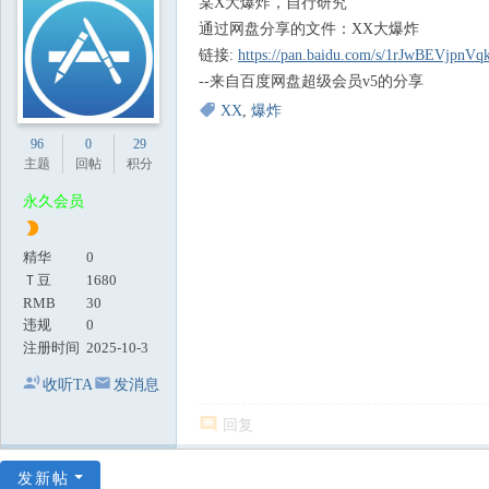
某X大爆炸，自行研究
地
通过网盘分享的文件：XX大爆炸
链接:
https://pan.baidu.com/s/1rJwBEVjpnV
--来自百度网盘超级会员v5的分享
XX
,
爆炸
96
0
29
主题
回帖
积分
永久会员
精华
0
Ｔ豆
1680
RMB
30
违规
0
注册时间
2025-10-3
收听TA
发消息
回复
发新帖