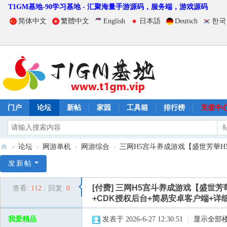
T1GM基地-90学习基地 - 汇聚海量手游源码，服务端，游戏源码
简体中文
繁體中文
English
日本語
Deutsch
한국
门户
论坛
新帖
家园
工具箱
排行榜
充值中
»
论坛
›
网游单机
›
网游综合
›
三网H5宫斗养成游戏【盛世芳華H5
T
发新帖
1
[付费]
三网H5宫斗养成游戏【盛世芳
查看:
112
|
回复:
0
G
+CDK授权后台+简易安卓客户端+详
M
我爱精品
发表于 2026-6-27 12:30:51
|
显示全部
基