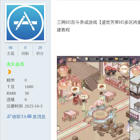
地
三网H5宫斗养成游戏【盛世芳華H5多区跨
建教程
96
0
29
主题
回帖
积分
永久会员
精华
0
Ｔ豆
1680
RMB
30
违规
0
注册时间
2025-10-3
收听TA
发消息