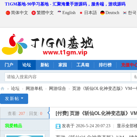
T1GM基地-90学习基地 - 汇聚海量手游源码，服务端，游戏源码
简体中文
繁體中文
English
日本語
Deutsch
한국
门户
论坛
新帖
家园
工具箱
排行榜
充值中
»
论坛
›
网游单机
›
网游综合
›
页游《斩仙OL化神变态版》VM一键
T
发新帖
1
[付费]
页游《斩仙OL化神变态版》V
查看:
207
|
回复:
0
G
M
我爱精品
发表于 2026-5-24 20:07:23
|
显示全部
基