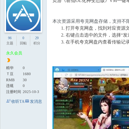
页游《斩仙OL化神变态版》VM一键
地
本次资源采用夸克网盘存储，支持不
打开夸克网盘，找到对应资源
右键点击选中的文件，选择“发
96
0
29
在手机夸克网盘内查看传输记录
主题
回帖
积分
永久会员
精华
0
Ｔ豆
1680
RMB
30
违规
0
注册时间
2025-10-3
收听TA
发消息