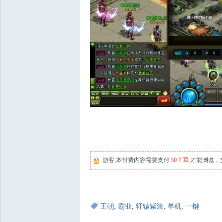
游客,本付费内容需要支付
50Ｔ豆
才能浏览，
王朝
,
霸业
,
轩辕紫装
,
单机
,
一键