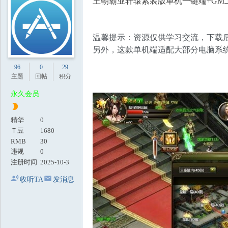
王朝霸业轩辕紫装版单机一键端+GM
地
温馨提示：资源仅供学习交流，下载后
另外，这款单机端适配大部分电脑系统，W
96
0
29
主题
回帖
积分
永久会员
精华
0
Ｔ豆
1680
RMB
30
违规
0
注册时间
2025-10-3
收听TA
发消息