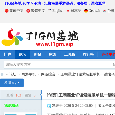
T1GM基地-90学习基地 - 汇聚海量手游源码，服务端，游戏源码
简体中文
繁體中文
English
日本語
Deutsch
한국
门户
论坛
新帖
家园
工具箱
排行榜
充值中
»
论坛
›
网游单机
›
网游综合
›
王朝霸业轩辕紫装版单机一键端+GM
T
发新帖
1
[付费]
王朝霸业轩辕紫装版单机一键端
查看:
183
|
回复:
0
G
M
我爱精品
发表于 2026-5-24 20:05:00
|
显示全部
基