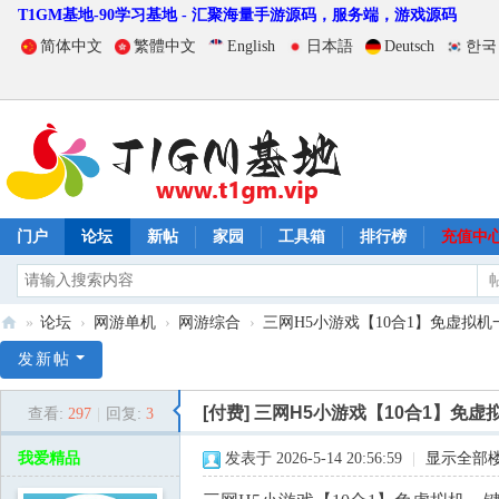
T1GM基地-90学习基地 - 汇聚海量手游源码，服务端，游戏源码
简体中文
繁體中文
English
日本語
Deutsch
한국
门户
论坛
新帖
家园
工具箱
排行榜
充值中
»
论坛
›
网游单机
›
网游综合
›
三网H5小游戏【10合1】免虚拟机一
T
发新帖
1
[付费]
三网H5小游戏【10合1】免
查看:
297
|
回复:
3
G
M
我爱精品
发表于 2026-5-14 20:56:59
|
显示全部
基