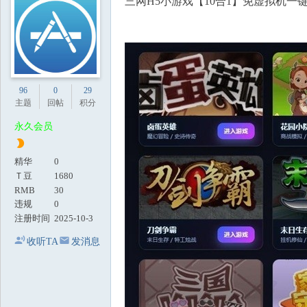
三网H5小游戏【10合1】免虚拟机一
地
96
0
29
主题
回帖
积分
永久会员
精华
0
Ｔ豆
1680
RMB
30
违规
0
注册时间
2025-10-3
收听TA
发消息