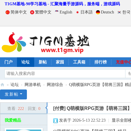
T1GM基地-90学习基地 - 汇聚海量手游源码，服务端，游戏源码
简体中文
繁體中文
English
日本語
Deutsch
한국
门户
论坛
新帖
家园
工具箱
排行榜
充值中
»
论坛
›
网游单机
›
网游综合
›
Q萌横版RPG页游【萌将三国】精品一键
T
发新帖
1
[付费]
Q萌横版RPG页游【萌将三国】
查看:
222
|
回复:
0
G
M
我爱精品
发表于 2026-5-13 22:52:23
|
显示全部
基