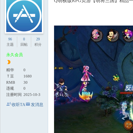
Q萌横版RPG页游【萌将三国】精品一键
地
96
0
29
主题
回帖
积分
永久会员
精华
0
Ｔ豆
1680
RMB
30
违规
0
注册时间
2025-10-3
收听TA
发消息