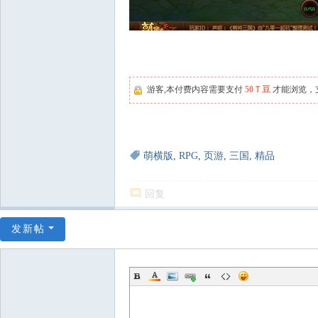
游客,本付费内容需要支付
50Ｔ豆
才能浏览，
萌横版
,
RPG
,
页游
,
三国
,
精品
回复
发新帖