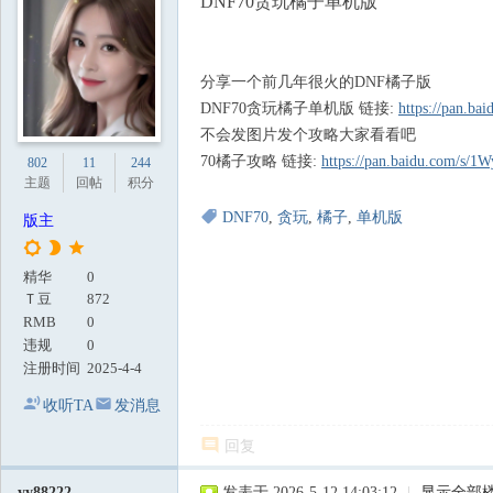
DNF70贪玩橘子单机版
地
分享一个前几年很火的DNF橘子版
DNF70贪玩橘子单机版 链接:
https://pan.b
不会发图片发个攻略大家看看吧
70橘子攻略 链接:
https://pan.baidu.com/
802
11
244
主题
回帖
积分
DNF70
,
贪玩
,
橘子
,
单机版
版主
精华
0
Ｔ豆
872
RMB
0
违规
0
注册时间
2025-4-4
收听TA
发消息
回复
yy88222
发表于 2026-5-12 14:03:12
|
显示全部