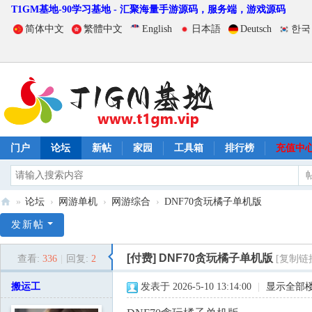
T1GM基地-90学习基地 - 汇聚海量手游源码，服务端，游戏源码
简体中文
繁體中文
English
日本語
Deutsch
한국
门户
论坛
新帖
家园
工具箱
排行榜
充值中
»
论坛
›
网游单机
›
网游综合
›
DNF70贪玩橘子单机版
T
发新帖
1
[付费]
DNF70贪玩橘子单机版
查看:
336
|
回复:
2
[复制链
G
M
搬运工
发表于 2026-5-10 13:14:00
|
显示全部
基