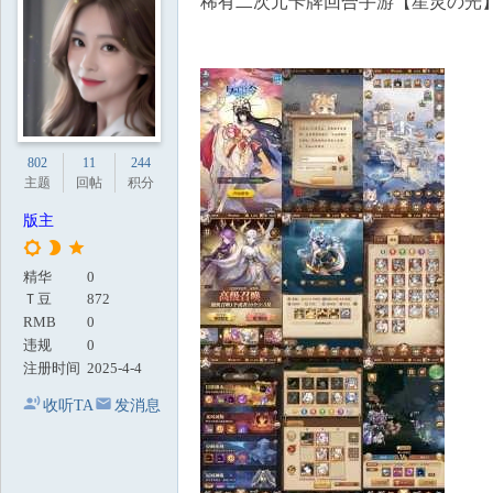
稀有二次元卡牌回合手游【星灵の光】
地
802
11
244
主题
回帖
积分
版主
精华
0
Ｔ豆
872
RMB
0
违规
0
注册时间
2025-4-4
收听TA
发消息