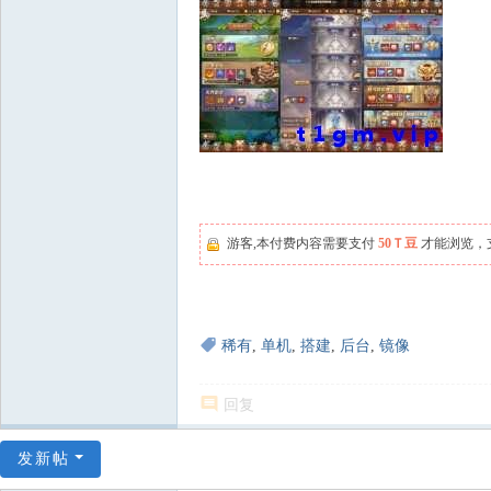
游客,本付费内容需要支付
50Ｔ豆
才能浏览，
稀有
,
单机
,
搭建
,
后台
,
镜像
回复
发新帖