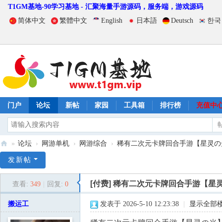
T1GM基地-90学习基地 - 汇聚海量手游源码，服务端，游戏源码
简体中文
繁體中文
English
日本語
Deutsch
한국
门户
论坛
新帖
家园
工具箱
排行榜
充值中
»
论坛
›
网游单机
›
网游综合
›
稀有二次元卡牌回合手游【星灵の光
T
发新帖
1
[付费]
稀有二次元卡牌回合手游【星灵
查看:
349
|
回复:
0
G
M
搬运工
发表于 2026-5-10 12:23:38
|
显示全部
基