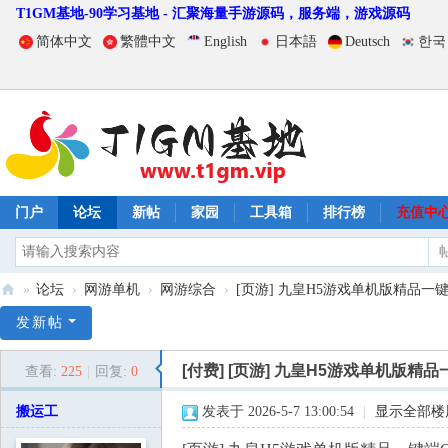
T1GM基地-90学习基地 - 汇聚海量手游源码，服务端，游戏源码
简体中文
繁體中文
English
日本語
Deutsch
한국
门户
论坛
新帖
家园
工具箱
排行榜
充值中
»
论坛
›
网游单机
›
网游综合
›
[页游] 九皇H5游戏单机版精品一键
T
发新帖
1
[付费]
[页游] 九皇H5游戏单机版精
查看:
225
|
回复:
0
G
M
搬运工
发表于 2026-5-7 13:00:54
|
显示全部楼
基