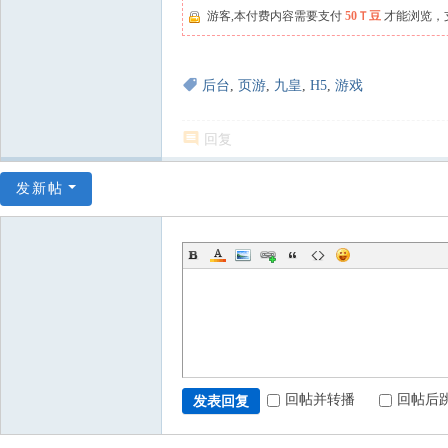
游客,本付费内容需要支付
50Ｔ豆
才能浏览，
后台
,
页游
,
九皇
,
H5
,
游戏
回复
发新帖
回帖并转播
回帖后
发表回复