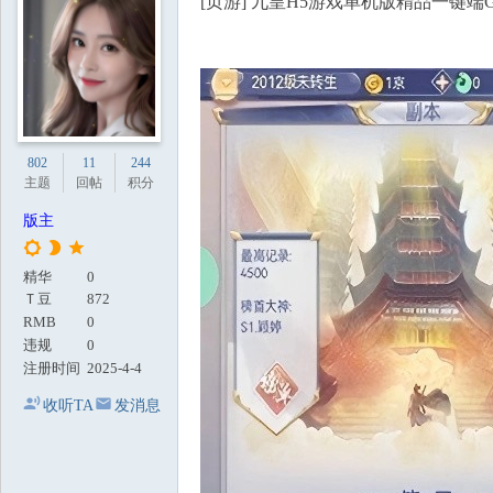
[页游] 九皇H5游戏单机版精品一键端
地
802
11
244
主题
回帖
积分
版主
精华
0
Ｔ豆
872
RMB
0
违规
0
注册时间
2025-4-4
收听TA
发消息