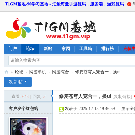
T1GM基地-90学习基地 - 汇聚海量手游源码，服务端，游戏源码
门户
论坛
新帖
家园
工具箱
排行榜
充值
»
论坛
›
网游单机
›
网游综合
›
修复苍穹人宠合一，换ui
T
发新帖
1
修复苍穹人宠合一，换ui
查看:
648
|
回复:
3
[复制链接]
G
M
客户发个红包给
发表于 2025-12-18 19:46:59
|
显示全
基
地