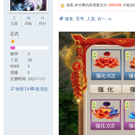
游客,本付费内容需要支付
300RMB
才能浏
2
34
11
修复
,
苍穹
,
人宠
,
合一
,
ui
主题
回帖
积分
正式
精华
0
Ｔ豆
38
RMB
0
违规
0
注册时间
2025-7-15
收听TA
发消息