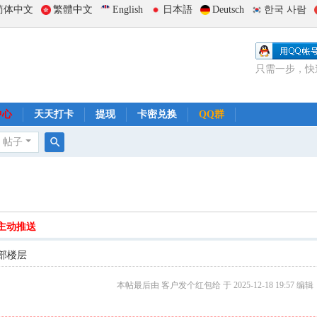
简体中文
繁體中文
English
日本語
Deutsch
한국 사람
只需一步，快
中心
天天打卡
提现
卡密兑换
QQ群
帖子
搜
索
主动推送
部楼层
本帖最后由 客户发个红包给 于 2025-12-18 19:57 编辑