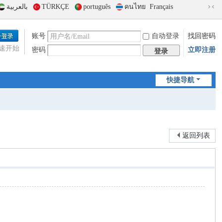
بالعربية
TÜRKÇE
português
คนไทย
Français
切
换
到
账号
自动登录
找回密码
窄
速开始
密码
立即注册
版
登录
快捷导航
返回列表