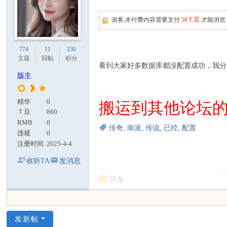
游客,本付费内容需要支付
50Ｔ豆
才能浏览
774
11
236
主题
回帖
积分
看到大家好多数据库都没配置成功，我分
版主
精华
0
搬运到其他论坛的
Ｔ豆
860
RMB
0
传奇
,
南派
,
传说
,
已经
,
配置
违规
0
注册时间
2025-4-4
收听TA
发消息
回复
发新帖