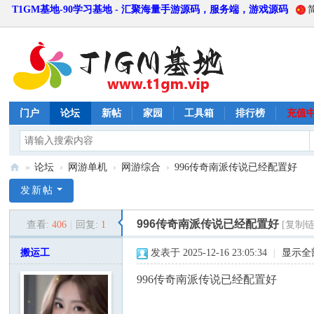
T1GM基地-90学习基地 - 汇聚海量手游源码，服务端，游戏源码
门户
论坛
新帖
家园
工具箱
排行榜
充值
»
论坛
›
网游单机
›
网游综合
›
996传奇南派传说已经配置好
T
发新帖
1
996传奇南派传说已经配置好
查看:
406
|
回复:
1
[复制链
G
M
搬运工
发表于 2025-12-16 23:05:34
|
显示全
基
996传奇南派传说已经配置好
地