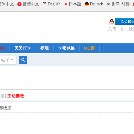
简体中文
繁體中文
English
日本語
Deutsch
한국 사람
只需一步，快
中心
天天打卡
提现
卡密兑换
QQ群
帖子
搜
索
接]
主动推送
部楼层