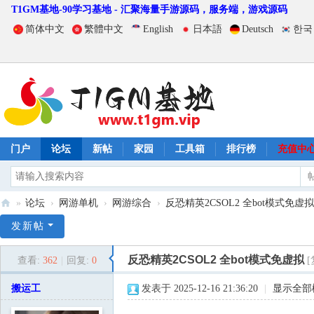
T1GM基地-90学习基地 - 汇聚海量手游源码，服务端，游戏源码
简体中文
繁體中文
English
日本語
Deutsch
한국
门户
论坛
新帖
家园
工具箱
排行榜
充值中
»
论坛
›
网游单机
›
网游综合
›
反恐精英2CSOL2 全bot模式免虚拟
T
发新帖
1
反恐精英2CSOL2 全bot模式免虚拟
查看:
362
|
回复:
0
G
M
搬运工
发表于 2025-12-16 21:36:20
|
显示全部
基