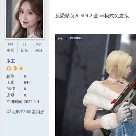
地
反恐精英2CSOL2 全bot模式免虚拟
765
11
233
主题
回帖
积分
版主
精华
0
Ｔ豆
847
RMB
0
违规
0
注册时间
2025-4-4
收听TA
发消息