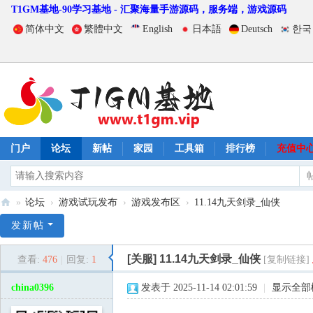
T1GM基地-90学习基地 - 汇聚海量手游源码，服务端，游戏源码
简体中文
繁體中文
English
日本語
Deutsch
한국
门户
论坛
新帖
家园
工具箱
排行榜
充值中
»
论坛
›
游戏试玩发布
›
游戏发布区
›
11.14九天剑录_仙侠
T
发新帖
1
[关服]
11.14九天剑录_仙侠
查看:
476
|
回复:
1
[复制链接]
G
M
china0396
发表于 2025-11-14 02:01:59
|
显示全部
基