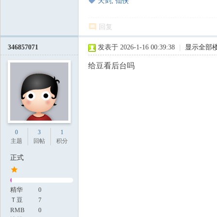
天剑
,
仙侠
回复
346857071
发表于 2026-1-16 00:39:38
|
显示全部
给豆看后台吗
0
3
1
主题
回帖
积分
正式
精华
0
Ｔ豆
7
RMB
0