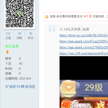
地
游客,本付费内容需要支付
10Ｔ豆
才能浏览，
11.14九天剑录_仙侠
112
26
41
https://drive.uc.cn/s/e6b78c1301d1
主题
回帖
积分
https://pan.quark.cn/s/47caa2329f5
永久会员
https://pan.quark.cn/s/ea279fd5e2b
https://yun.139.com/shareweb/#/w
精华
0
Ｔ豆
95
RMB
0
违规
0
注册时间
2025-8-6
收听TA
发消息