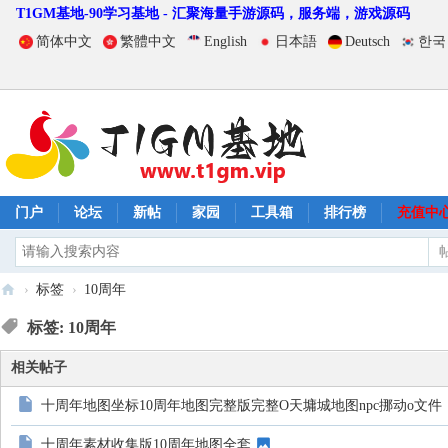
T1GM基地-90学习基地 - 汇聚海量手游源码，服务端，游戏源码
简体中文
繁體中文
English
日本語
Deutsch
한국
门户
论坛
新帖
家园
工具箱
排行榜
充值中
›
标签
›
10周年
T
标签: 10周年
1
相关帖子
G
M
十周年地图坐标10周年地图完整版完整O天墉城地图npc挪动o文件
基
十周年素材收集版10周年地图全套