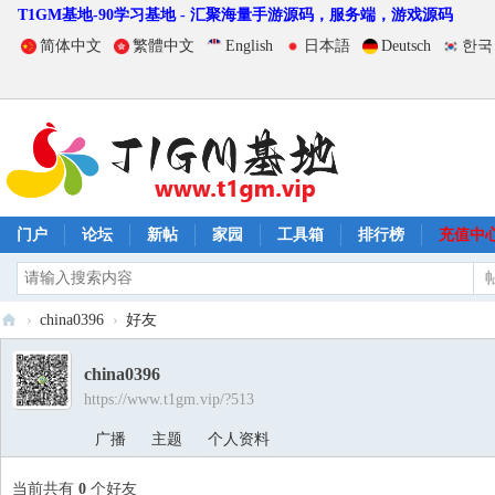
T1GM基地-90学习基地 - 汇聚海量手游源码，服务端，游戏源码
简体中文
繁體中文
English
日本語
Deutsch
한국
门户
论坛
新帖
家园
工具箱
排行榜
充值中
›
china0396
›
好友
T
china0396
1
https://www.t1gm.vip/?513
G
广播
主题
个人资料
M
基
当前共有
0
个好友