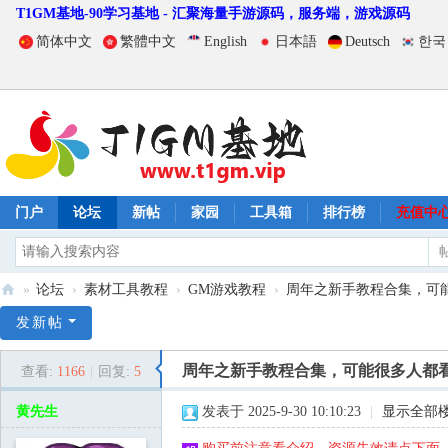
T1GM基地-90学习基地 - 汇聚海量手游源码，服务端，游戏源码
简体中文
繁體中文
English
日本語
Deutsch
한국
门户
论坛
新帖
家园
工具箱
排行榜
充值中
»
论坛
›
素材工具教程
›
GM游戏教程
›
周年之新手教程合集，可能很
T
发新帖
1
周年之新手教程合集，可能很多人都
查看:
1166
|
回复:
5
G
M
黄先生
发表于 2025-9-30 10:10:23
|
显示全部
基