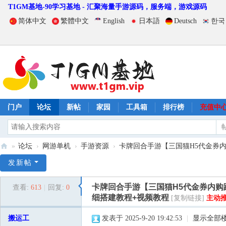
T1GM基地-90学习基地 - 汇聚海量手游源码，服务端，游戏源码
简体中文
繁體中文
English
日本語
Deutsch
한국
门户
论坛
新帖
家园
工具箱
排行榜
充值中
»
论坛
›
网游单机
›
手游资源
›
卡牌回合手游【三国猫H5代金券内购
T
发新帖
1
卡牌回合手游【三国猫H5代金券内购跨
查看:
613
|
回复:
0
G
细搭建教程+视频教程
[复制链接]
主动
M
搬运工
发表于 2025-9-20 19:42:53
|
显示全部
基