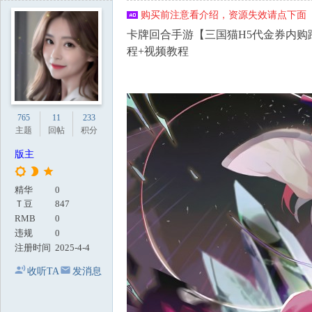
地
购买前注意看介绍，资源失效请点下面【
卡牌回合手游【三国猫H5代金券内购跨
程+视频教程
765
11
233
主题
回帖
积分
版主
精华
0
Ｔ豆
847
RMB
0
违规
0
注册时间
2025-4-4
收听TA
发消息