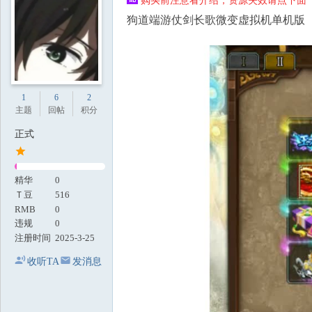
购买前注意看介绍，资源失效请点下面【
地
狗道端游仗剑长歌微变虚拟机单机版
1
6
2
主题
回帖
积分
正式
精华
0
Ｔ豆
516
RMB
0
违规
0
注册时间
2025-3-25
收听TA
发消息