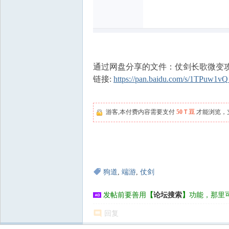
通过网盘分享的文件：仗剑长歌微变攻略
链接:
https://pan.baidu.com/s/1TPuw
游客,本付费内容需要支付
50Ｔ豆
才能浏览，
狗道
,
端游
,
仗剑
发帖前要善用
【
论坛搜索
】
功能，那里
回复