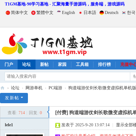
T1GM基地-90学习基地 - 汇聚海量手游源码，服务端，游戏源码
简体中文
繁體中文
English
日本語
Deutsch
한국
门户
论坛
新帖
家园
工具箱
排行榜
充值中
»
论坛
›
网游单机
›
PC端游
›
狗道端游仗剑长歌微变虚拟机单机
T
发新帖
1
[付费]
狗道端游仗剑长歌微变虚拟机
查看:
714
|
回复:
0
G
M
lele1
发表于 2025-9-20 13:07:14
|
显示全部
基