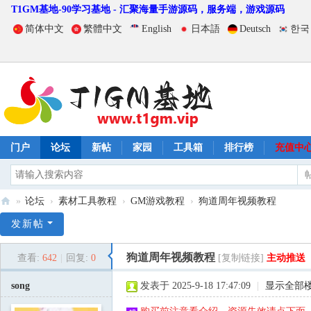
T1GM基地-90学习基地 - 汇聚海量手游源码，服务端，游戏源码
简体中文
繁體中文
English
日本語
Deutsch
한국
门户
论坛
新帖
家园
工具箱
排行榜
充值中
»
论坛
›
素材工具教程
›
GM游戏教程
›
狗道周年视频教程
T
发新帖
1
狗道周年视频教程
查看:
642
|
回复:
0
[复制链接]
主动推送
G
M
song
发表于 2025-9-18 17:47:09
|
显示全部
基