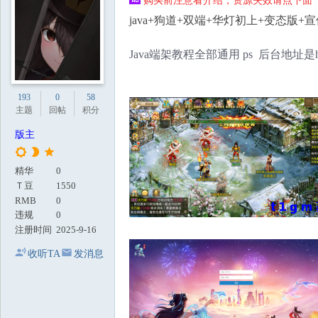
购买前注意看介绍，资源失效请点下面【
地
java+狗道+双端+华灯初上+变态版+
Java端架教程全部通用 ps 后台地址是http
193
0
58
主题
回帖
积分
版主
精华
0
Ｔ豆
1550
RMB
0
违规
0
注册时间
2025-9-16
收听TA
发消息