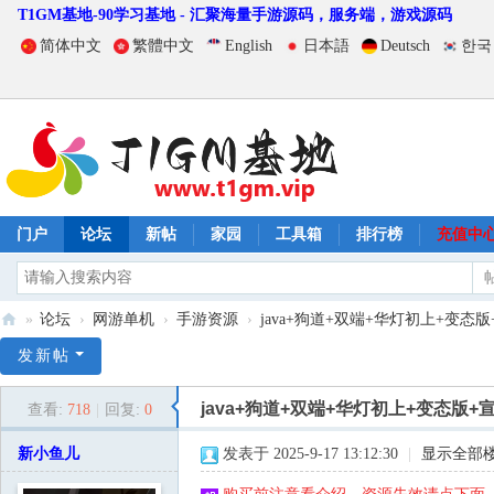
T1GM基地-90学习基地 - 汇聚海量手游源码，服务端，游戏源码
简体中文
繁體中文
English
日本語
Deutsch
한국
门户
论坛
新帖
家园
工具箱
排行榜
充值中
»
论坛
›
网游单机
›
手游资源
›
java+狗道+双端+华灯初上+变态版+
T
发新帖
1
java+狗道+双端+华灯初上+变态版+
查看:
718
|
回复:
0
G
M
新小鱼儿
发表于 2025-9-17 13:12:30
|
显示全部
基