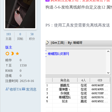
购买前注意看介绍，资源失效请点下面【
地
狗道-5-6-发给离线邮件自定义改12 属性
PS：使用工具发货需要先离线再发送 
193
0
58
主题
回帖
积分
版主
精华
0
Ｔ豆
1550
RMB
0
违规
0
注册时间
2025-9-16
收听TA
发消息