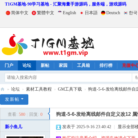
T1GM基地-90学习基地 - 汇聚海量手游源码，服务端，游戏源码
简体中文
繁體中文
English
日本語
Deutsch
한국
门户
论坛
新帖
家园
工具箱
排行榜
充值中
»
论坛
›
素材工具教程
›
GM工具下载
›
狗道-5-6-发给离线邮件自定义
T
发新帖
1
狗道-5-6-发给离线邮件自定义改12 属
查看:
580
|
回复:
0
G
M
新小鱼儿
发表于 2025-9-16 23:40:42
|
显示全部
基