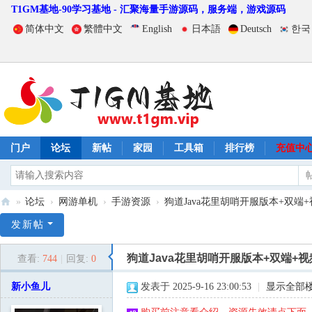
T1GM基地-90学习基地 - 汇聚海量手游源码，服务端，游戏源码
简体中文
繁體中文
English
日本語
Deutsch
한국
门户
论坛
新帖
家园
工具箱
排行榜
充值中
»
论坛
›
网游单机
›
手游资源
›
狗道Java花里胡哨开服版本+双端+
T
发新帖
1
狗道Java花里胡哨开服版本+双端+
查看:
744
|
回复:
0
G
M
新小鱼儿
发表于 2025-9-16 23:00:53
|
显示全部
基