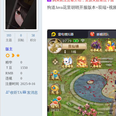
购买前注意看介绍，资源失效请点下面【
地
狗道Java花里胡哨开服版本+双端+
193
0
58
主题
回帖
积分
版主
精华
0
Ｔ豆
1550
RMB
0
违规
0
注册时间
2025-9-16
收听TA
发消息