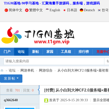
T1GM基地-90学习基地 - 汇聚海量手游源码，服务端，游戏源码
简体中文
繁體中文
English
日本語
Deutsch
한국
门户
论坛
新帖
家园
工具箱
排行榜
充值中
»
论坛
›
网游单机
›
网游综合
›
从小白到大神CF2.0服务端+最初客
T
发新帖
1
[付费]
从小白到大神CF2.0服务端+最
查看:
701
|
回复:
0
G
M
q3662640
发表于 2025-9-15 20:39:33
|
显示全部
基