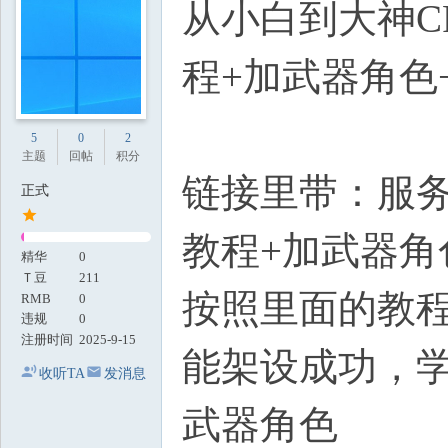
从小白到大神C
地
程+加武器角色+
5
0
2
主题
回帖
积分
链接里带：服务
正式
教程+加武器角色
精华
0
Ｔ豆
211
按照里面的教程
RMB
0
违规
0
注册时间
2025-9-15
能架设成功，
收听TA
发消息
武器角色