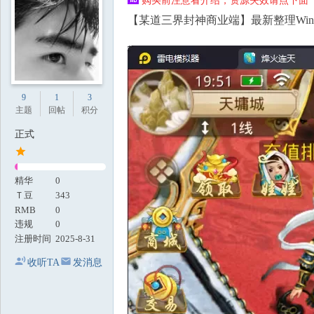
购买前注意看介绍，资源失效请点下面【
地
【某道三界封神商业端】最新整理Wi
9
1
3
主题
回帖
积分
正式
精华
0
Ｔ豆
343
RMB
0
违规
0
注册时间
2025-8-31
收听TA
发消息