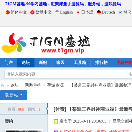
T1GM基地-90学习基地 - 汇聚海量手游源码，服务端，游戏源码
简体中文
繁體中文
English
日本語
Deutsch
한국
门户
论坛
新帖
家园
工具箱
排行榜
充值中
»
论坛
›
网游单机
›
手游资源
›
【某道三界封神商业端】最新整理Wi
T
发新帖
1
[付费]
【某道三界封神商业端】最新整
查看:
969
|
回复:
1
G
M
契约
发表于 2025-9-11 20:36:05
|
显示全部
基