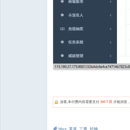
游客,本付费内容需要支付
300Ｔ豆
才能浏览，
bhyv
,
某道
,
三界
,
封神