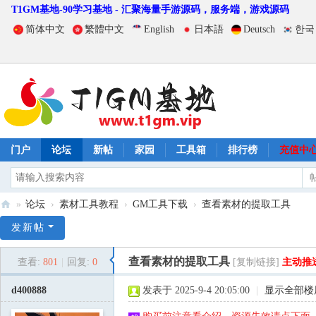
T1GM基地-90学习基地 - 汇聚海量手游源码，服务端，游戏源码
简体中文
繁體中文
English
日本語
Deutsch
한국
门户
论坛
新帖
家园
工具箱
排行榜
充值中
»
论坛
›
素材工具教程
›
GM工具下载
›
查看素材的提取工具
T
发新帖
1
查看素材的提取工具
查看:
801
|
回复:
0
[复制链接]
主动推
G
M
d400888
发表于 2025-9-4 20:05:00
|
显示全部楼
基