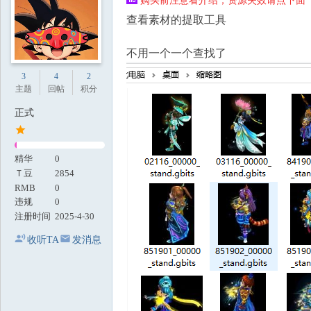
购买前注意看介绍，资源失效请点下面【
地
查看素材的提取工具
不用一个一个查找了
3
4
2
主题
回帖
积分
正式
精华
0
Ｔ豆
2854
RMB
0
违规
0
注册时间
2025-4-30
收听TA
发消息