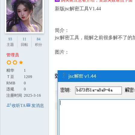
购买前注意看介绍，资源失效请点下面【
地
新版jsc解密工具V1.44
简介：
jsc解密工具，能解之前很多解不了
93
11
84
主题
回帖
积分
图片：
管理员
精华
1
Ｔ豆
1209
RMB
0
违规
0
注册时间
2025-3-16
收听TA
发消息