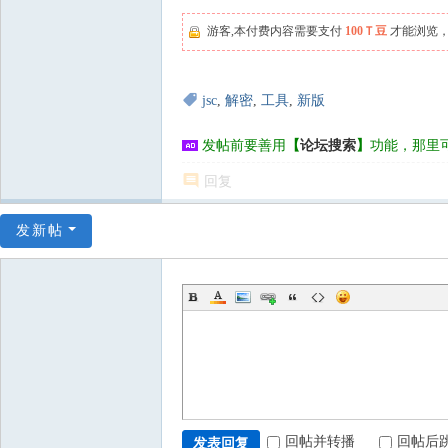
游客,本付费内容需要支付
100Ｔ豆
才能浏览，
jsc
,
解密
,
工具
,
新版
发帖前要善用
【
论坛搜索
】
功能，那里
回复
发新帖
回帖并转播
回帖后
发表回复