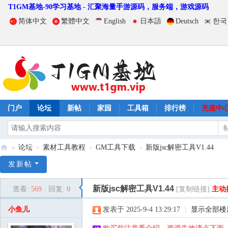
T1GM基地-90学习基地 - 汇聚海量手游源码，服务端，游戏源码
简体中文
繁體中文
English
日本語
Deutsch
한국
门户
论坛
新帖
家园
工具箱
排行榜
充值中
»
论坛
›
素材工具教程
›
GM工具下载
›
新版jsc解密工具V1.44
T
发新帖
1
新版jsc解密工具V1.44
查看:
569
|
回复:
0
[复制链接]
主动
G
M
小鱼儿
发表于 2025-9-4 13:29:17
|
显示全部楼
基