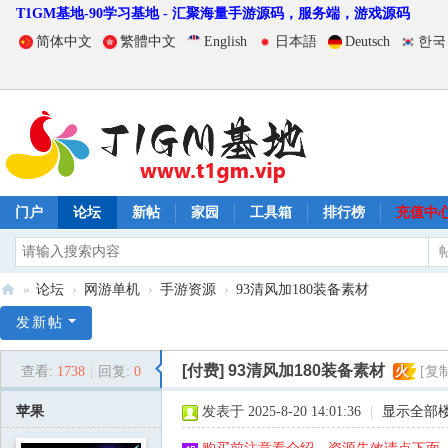
T1GM基地-90学习基地 - 汇聚海量手游源码，服务端，游戏源码
简体中文
繁體中文
English
日本語
Deutsch
한국
门户
论坛
新帖
家园
工具箱
排行榜
充值中
»
论坛
›
网游单机
›
手游资源
›
93清风加180装备素材
T
发新帖
1
[付费]
93清风加180装备素材
查看:
1738
|
回复:
0
火
[复
G
M
苹果
发表于 2025-8-20 14:01:36
|
显示全部
基