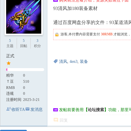
购买前注意看介绍，资源失效请点下面【
地
93清风加180装备素材
通过百度网盘分享的文件：93某道清
游客,本付费内容需要支付
30RMB
才能浏览，
5
5
3
主题
回帖
积分
正式
清风
,
4en3
,
装备
精华
0
Ｔ豆
510
RMB
0
违规
0
注册时间
2025-3-21
收听TA
发消息
发帖前要善用
【
论坛搜索
】
功能，那里
回复