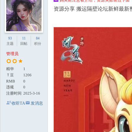
购买前注意看介绍，资源失效请点下面【
地
资源分享 搬运隔壁论坛新鲜最新
93
11
84
主题
回帖
积分
管理员
精华
1
Ｔ豆
1206
RMB
0
违规
0
注册时间
2025-3-16
收听TA
发消息