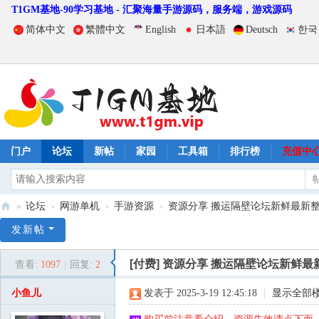
T1GM基地-90学习基地 - 汇聚海量手游源码，服务端，游戏源码
简体中文
繁體中文
English
日本語
Deutsch
한국
门户
论坛
新帖
家园
工具箱
排行榜
充值中
»
论坛
›
网游单机
›
手游资源
›
资源分享 搬运隔壁论坛新鲜最新整理
T
发新帖
1
[付费]
资源分享 搬运隔壁论坛新鲜最
查看:
1097
|
回复:
2
G
M
小鱼儿
发表于 2025-3-19 12:45:18
|
显示全部
基