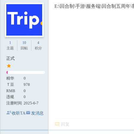
E:\回合制\手游\服务端\回合制五周年\客户端\回
1
10
4
主题
回帖
积分
正式
精华
0
Ｔ豆
978
RMB
0
违规
0
注册时间
2025-6-7
收听TA
发消息
回复