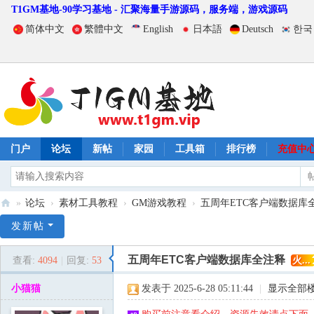
T1GM基地-90学习基地 - 汇聚海量手游源码，服务端，游戏源码
简体中文
繁體中文
English
日本語
Deutsch
한국
门户
论坛
新帖
家园
工具箱
排行榜
充值中
»
论坛
›
素材工具教程
›
GM游戏教程
›
五周年ETC客户端数据库
T
发新帖
1
五周年ETC客户端数据库全注释
查看:
4094
|
回复:
53
火...
G
M
小猫猫
发表于 2025-6-28 05:11:44
|
显示全部
基