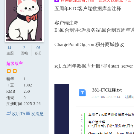
购买前注意看介绍，资源失效请点下面【
地
五周年ETC客户端数据库全注释
客户端注释
E:\回合制\手游\服务端\回合制五周年\客户端\回
ChargePointDlg.json 积分商城修改
141
2
96
主题
回帖
积分
超级版主
sql. 五周年数据库开服时间 start_server_
精华
1
Ｔ豆
1382
RMB
250
违规
0
注册时间
2025-3-26
收听TA
发消息