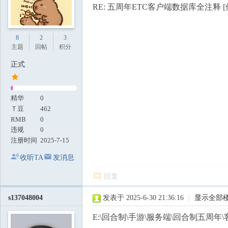
RE: 五周年ETC客户端数据库全注释 [
8
2
3
主题
回帖
积分
正式
精华
0
Ｔ豆
462
RMB
0
违规
0
注册时间
2025-7-15
收听TA
发消息
回复
s137048004
发表于 2025-6-30 21:36:16
|
显示全部
E:\回合制\手游\服务端\回合制五周年\客户端\回