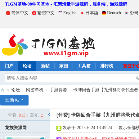
T1GM基地-90学习基地 - 汇聚海量手游源码，服务端，游戏源码
简体中文
繁體中文
English
日本語
Deutsch
한국
门户
论坛
新帖
家园
工具箱
排行榜
充值中
»
论坛
›
网游单机
›
手游资源
›
卡牌回合手游【九州群将录代金券内购版
T
发新帖
1
[付费]
卡牌回合手游【九州群将录代金券
查看:
913
|
回复:
2
G
M
龙族资源网
发表于 2025-6-24 13:49:24
|
显示全部
基