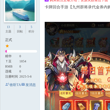
购买前注意看介绍，资源失效请点下面【
地
卡牌回合手游【九州群将录代金券内购版
13
3
5
主题
回帖
积分
正式
精华
0
Ｔ豆
1854
RMB
0
违规
0
注册时间
2025-5-6
收听TA
发消息