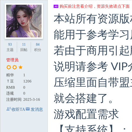
地
购买前注意看介绍，资源失效请点下面【
本站所有资源版
能用于参考学习
93
11
84
若由于商用引起
主题
回帖
积分
管理员
说明请参考 VI
精华
1
压缩里面自带盟
Ｔ豆
1206
RMB
0
违规
0
就会搭建了。
注册时间
2025-3-16
收听TA
发消息
游戏配置需求
【支持系统】： wi