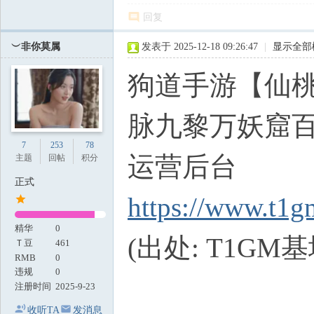
回复
︶非你莫属
发表于 2025-12-18 09:26:47
|
显示全部
狗道手游【仙
脉九黎万妖窟百
7
253
78
运营后台
主题
回帖
积分
正式
https://www.t1g
精华
0
(出处: T1GM基
Ｔ豆
461
RMB
0
违规
0
注册时间
2025-9-23
收听TA
发消息