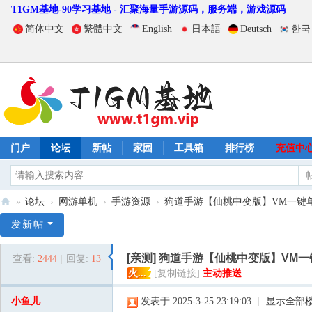
T1GM基地-90学习基地 - 汇聚海量手游源码，服务端，游戏源码
简体中文
繁體中文
English
日本語
Deutsch
한국
门户
论坛
新帖
家园
工具箱
排行榜
充值中
»
论坛
›
网游单机
›
手游资源
›
狗道手游【仙桃中变版】VM一键单
T
发新帖
1
[亲测]
狗道手游【仙桃中变版】VM一
查看:
2444
|
回复:
13
G
火...
[复制链接]
主动推送
M
小鱼儿
发表于 2025-3-25 23:19:03
|
显示全部
基