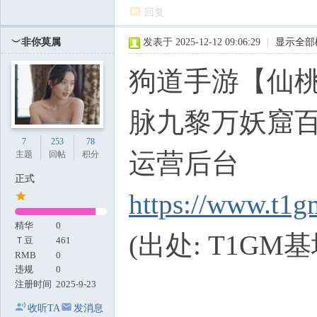
回复
︶非你莫属
发表于 2025-12-12 09:06:29
|
显示全部
狗道手游【仙
脉九黎万妖窟百
7
253
78
运营后台
主题
回帖
积分
正式
https://www.t1g
精华
0
(出处: T1GM基
Ｔ豆
461
RMB
0
违规
0
注册时间
2025-9-23
收听TA
发消息