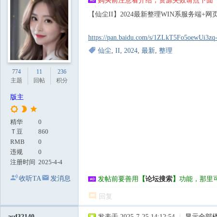
购买前注意看介绍，资源失效请点下面【
地
【仙尘II】2024最新整理WIN系服务端+网
https://pan.baidu.com/s/1ZLkT5Fo5oewUi3
仙尘
,
II
,
2024
,
最新
,
整理
774
11
236
主题
回帖
积分
版主
精华
0
Ｔ豆
860
RMB
0
违规
0
注册时间
2025-4-4
收听TA
发消息
发帖前要善用
【
论坛搜索
】
功能，那里
回复
asd32140
发表于 2025-7-25 14:12:54
|
显示全部