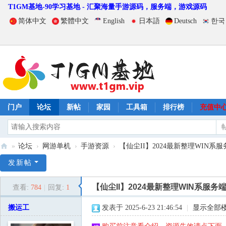
T1GM基地-90学习基地 - 汇聚海量手游源码，服务端，游戏源码
简体中文
繁體中文
English
日本語
Deutsch
한국
门户
论坛
新帖
家园
工具箱
排行榜
充值中
»
论坛
›
网游单机
›
手游资源
›
【仙尘II】2024最新整理WIN系服务
T
发新帖
1
【仙尘II】2024最新整理WIN系服务
查看:
784
|
回复:
1
G
M
搬运工
发表于 2025-6-23 21:46:54
|
显示全部
基