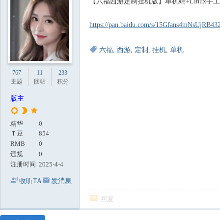
【六福西游定制挂机版】单机端+Linux手
地
https://pan.baidu.com/s/15Gfans4mNsUjRB4
六福
,
西游
,
定制
,
挂机
,
单机
767
11
233
主题
回帖
积分
版主
精华
0
Ｔ豆
854
RMB
0
违规
0
注册时间
2025-4-4
收听TA
发消息
回复