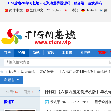
T1GM基地-90学习基地 - 汇聚海量手游源码，服务端，游戏源码
简体中文
繁體中文
English
日本語
Deutsch
한국
门户
论坛
新帖
家园
工具箱
排行榜
充值中
»
论坛
›
网游单机
›
梦幻传奇
›
【六福西游定制挂机版】单机端+Lin
T
发新帖
1
[付费]
【六福西游定制挂机版】单机端+
查看:
628
|
回复:
0
G
M
搬运工
发表于 2025-6-23 21:39:05
|
显示全部
基